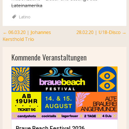
Lateinamerika
Latino
Post
←
06.03.20 | Johannes
28.02.20 | U18-Disco
→
Kersthold Trio
navigation
Kommende Veranstaltungen
Braue Beach Festival 2026