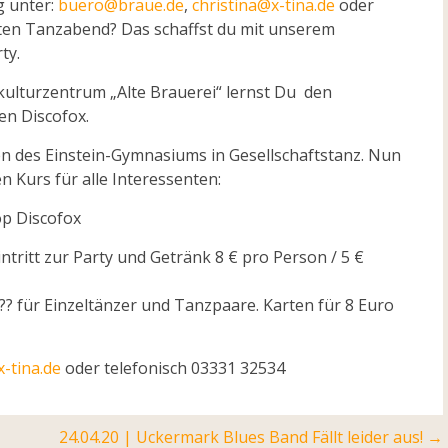
g unter:
buero@braue.de
,
christina@x-tina.de
oder
sten Tanzabend? Das schaffst du mit unserem
ty.
ulturzentrum „Alte Brauerei“ lernst Du den
en Discofox.
ssen des Einstein-Gymnasiums in Gesellschaftstanz. Nun
n Kurs für alle Interessenten:
op Discofox
tritt zur Party und Getränk 8 € pro Person / 5 €
?? für Einzeltänzer und Tanzpaare. Karten für 8 Euro
x-tina.de
oder telefonisch 03331 32534
24.04.20 | Uckermark Blues Band Fällt leider aus!
→