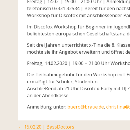
Freitag | 14.02. | 19:00 – 21:00 Uhr | Anmeldun
telefonisch 03331 32534 |
Bereit für den näch
Workshop für Discofox mit anschliessender Par
Im Discofox Workshop für Beginner im Jugendk
beliebtesten europäischen Gesellschaftstanz: d
Seit drei Jahren unterrichtet x-Tina die 8. Kla
möchte sie ihr Angebot erweitern und öffnet de
Freitag, 14.02.2020 | 19:00 – 21:00 Uhr Worksh
Die Teilnahmegebühr für den Workshop incl. Ein
ermäßigt für Schüler, Studenten.
Anschließend ab 21 Uhr Discofox-Party mit DJ ?
an der Abendkasse
Anmeldung unter:
buero@braue.de
,
christina@
Post
←
15.02.20 | BassDoctors