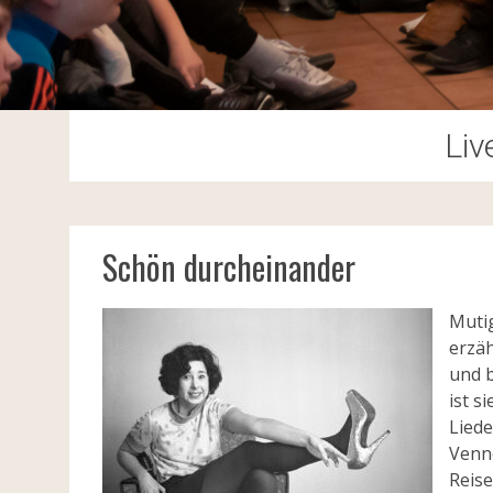
Liv
Schön durcheinander
Muti
erzäh
und b
ist s
Liede
Venne
Reis